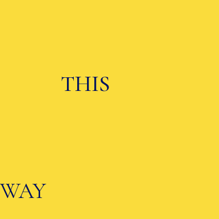
T
HI
S
WAY